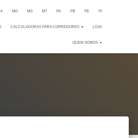
A
MG
MS
MT
PA
PB
PE
PI
O
CALCULADORAS PARA CORREDORES
LOJA
QUEM SOMOS