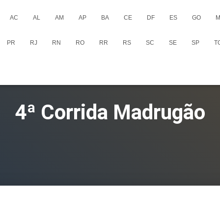
AC
AL
AM
AP
BA
CE
DF
ES
GO
M
PR
RJ
RN
RO
RR
RS
SC
SE
SP
T
4ª Corrida Madrugão