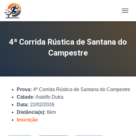
A
L
T
E
R
4ª Corrida Rústica de Santana do
N
A
Campestre
R
N
A
V
E
G
Prova:
4ª Corrida Rústica de Santana do Campestre
A
Ç
Cidade:
Astolfo Dutra
Ã
Data:
22/02/2026
O
Distância(s):
6km
Inscrição