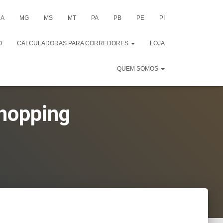
A
MG
MS
MT
PA
PB
PE
PI
O
CALCULADORAS PARA CORREDORES
LOJA
QUEM SOMOS
hopping