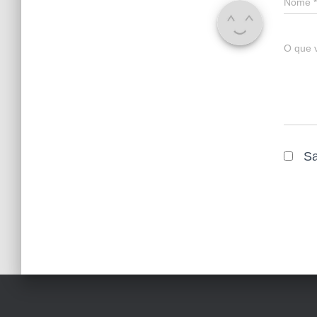
Nome
*
O que 
Sa