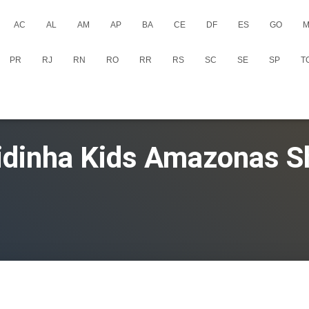
AC
AL
AM
AP
BA
CE
DF
ES
GO
M
PR
RJ
RN
RO
RR
RS
SC
SE
SP
T
ridinha Kids Amazonas S