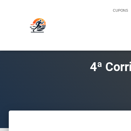
CUPONS
4ª Cor