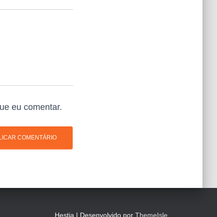
ue eu comentar.
Hestia | Desenvolvido por
ThemeIsle