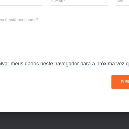
E-mail
*
Site
você está pensando?
lvar meus dados neste navegador para a próxima vez q