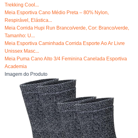
Trekking Cool...
Meia Esportiva Cano Médio Preta – 80% Nylon,
Respirável, Elástica...
Meia Corrida Hupi Run Branco/verde, Cor: Branco/verde,
Tamanho: U...
Meia Esportiva Caminhada Corrida Esporte Ao Ar Livre
Unissex Masc...
Meia Puma Cano Alto 3/4 Feminina Canelada Esportiva
Academia
Imagem do Produto