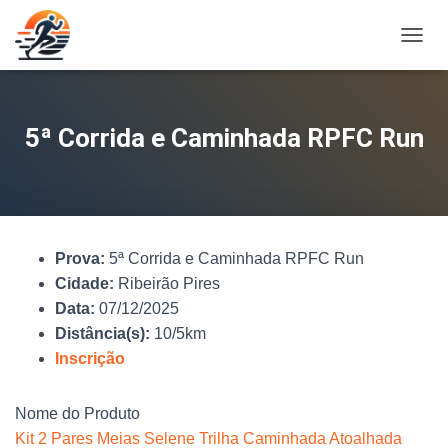
A
L
T
E
R
5ª Corrida e Caminhada RPFC Run
N
A
R
N
A
V
Prova:
5ª Corrida e Caminhada RPFC Run
E
G
Cidade:
Ribeirão Pires
A
Data:
07/12/2025
Ç
Distância(s):
10/5km
Ã
O
Inscrição
Nome do Produto
Kit 2 Pares Meias Selene Trilha Caminhada Atoalhada