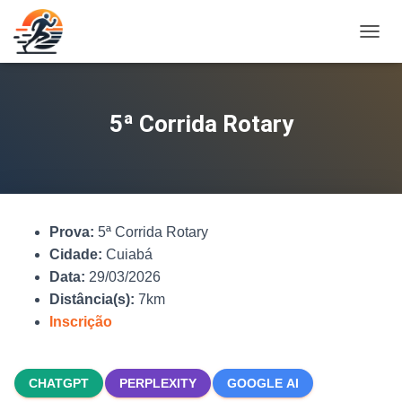
A
L
T
E
R
5ª Corrida Rotary
N
A
R
N
A
V
Prova:
5ª Corrida Rotary
E
G
Cidade:
Cuiabá
A
Data:
29/03/2026
Ç
Distância(s):
7km
Ã
O
Inscrição
CHATGPT
PERPLEXITY
GOOGLE AI