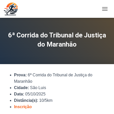
A
L
T
E
R
6ª Corrida do Tribunal de Justiça
N
A
do Maranhão
R
N
A
V
E
G
Prova:
6ª Corrida do Tribunal de Justiça do
A
Ç
Maranhão
Ã
Cidade:
São Luis
O
Data:
05/10/2025
Distância(s):
10/5km
Inscrição