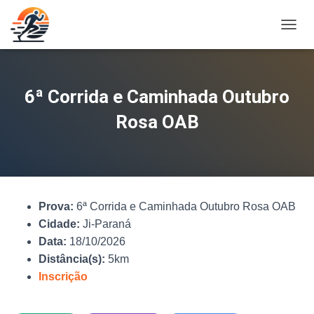
A
L
T
E
R
6ª Corrida e Caminhada Outubro
N
A
Rosa OAB
R
N
A
V
E
G
Prova:
6ª Corrida e Caminhada Outubro Rosa OAB
A
Ç
Cidade:
Ji-Paraná
Ã
Data:
18/10/2026
O
Distância(s):
5km
Inscrição