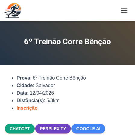
A
L
T
E
R
6º Treinão Corre Bênção
N
A
R
N
A
V
Prova:
6º Treinão Corre Bênção
E
G
Cidade:
Salvador
A
Data:
12/04/2026
Ç
Distância(s):
5/3km
Ã
O
Inscrição
CHATGPT
PERPLEXITY
GOOGLE AI