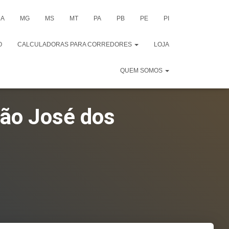
A
MG
MS
MT
PA
PB
PE
PI
O
CALCULADORAS PARA CORREDORES
LOJA
QUEM SOMOS
São José dos