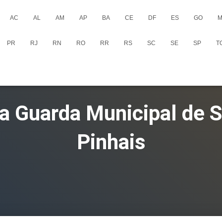
AC
AL
AM
AP
BA
CE
DF
ES
GO
M
PR
RJ
RN
RO
RR
RS
SC
SE
SP
T
da Guarda Municipal de 
Pinhais