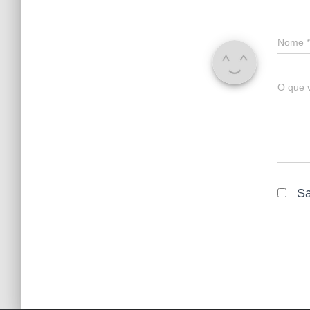
Nome
*
O que 
Sa