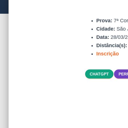
Prova:
7ª Cor
Cidade:
São J
Data:
28/03/
Distância(s)
Inscrição
CHATGPT
PER