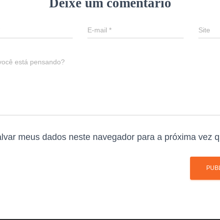
Deixe um comentário
E-mail
*
Site
você está pensando?
lvar meus dados neste navegador para a próxima vez q