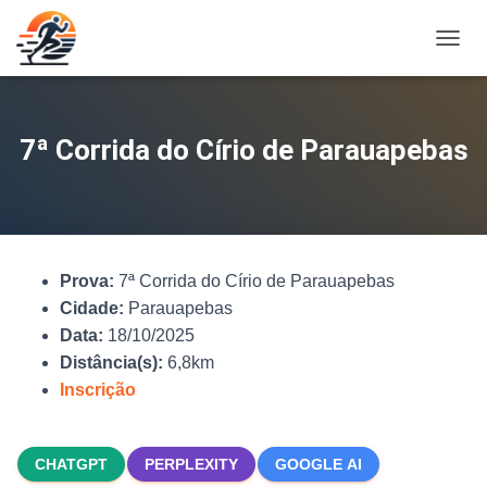
A
L
T
E
R
7ª Corrida do Círio de Parauapebas
N
A
R
N
A
V
Prova:
7ª Corrida do Círio de Parauapebas
E
G
Cidade:
Parauapebas
A
Data:
18/10/2025
Ç
Distância(s):
6,8km
Ã
O
Inscrição
CHATGPT
PERPLEXITY
GOOGLE AI