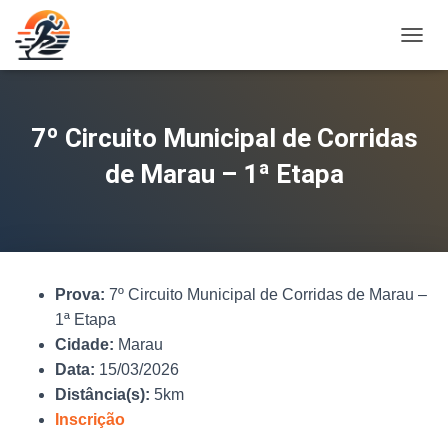
A
L
T
E
R
7º Circuito Municipal de Corridas
N
A
de Marau – 1ª Etapa
R
N
A
V
E
G
Prova:
7º Circuito Municipal de Corridas de Marau –
A
Ç
1ª Etapa
Ã
Cidade:
Marau
O
Data:
15/03/2026
Distância(s):
5km
Inscrição