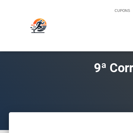
CUPONS
9ª Cor