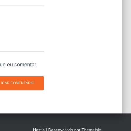
ue eu comentar.
Hestia | Desenvolvido por
ThemeIsle