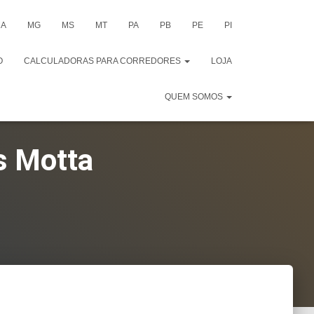
A
MG
MS
MT
PA
PB
PE
PI
O
CALCULADORAS PARA CORREDORES
LOJA
QUEM SOMOS
s Motta