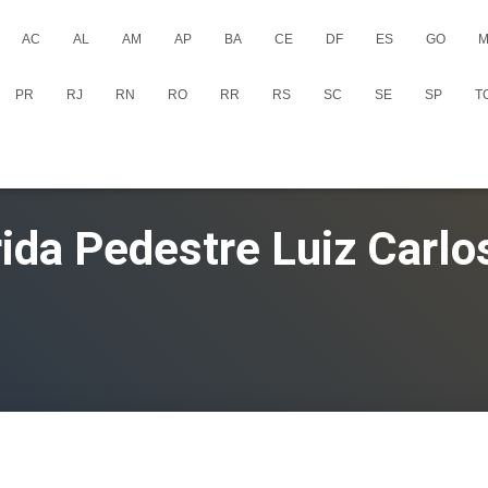
AC
AL
AM
AP
BA
CE
DF
ES
GO
M
PR
RJ
RN
RO
RR
RS
SC
SE
SP
T
rida Pedestre Luiz Carlo