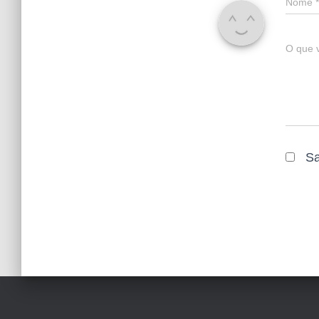
Nome
*
O que 
Sa