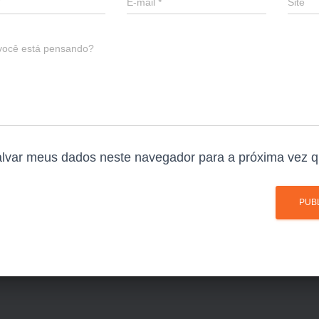
E-mail
*
Site
você está pensando?
lvar meus dados neste navegador para a próxima vez q