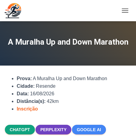
A
L
T
E
R
A Muralha Up and Down Marathon
N
A
R
N
A
V
Prova:
A Muralha Up and Down Marathon
E
G
Cidade:
Resende
A
Data:
16/08/2026
Ç
Distância(s):
42km
Ã
O
Inscrição
CHATGPT
PERPLEXITY
GOOGLE AI