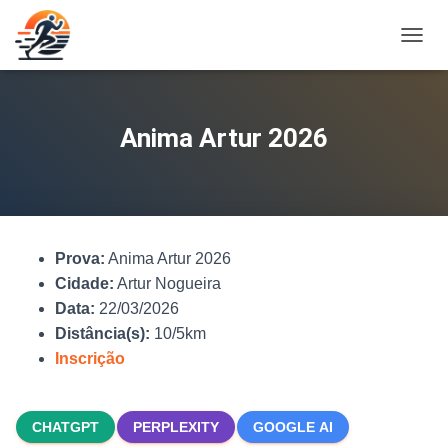
A
L
T
E
R
Anima Artur 2026
N
A
R
N
A
V
Prova:
Anima Artur 2026
E
G
Cidade:
Artur Nogueira
A
Data:
22/03/2026
Ç
Distância(s):
10/5km
Ã
O
Inscrição
CHATGPT
PERPLEXITY
GOOGLE AI