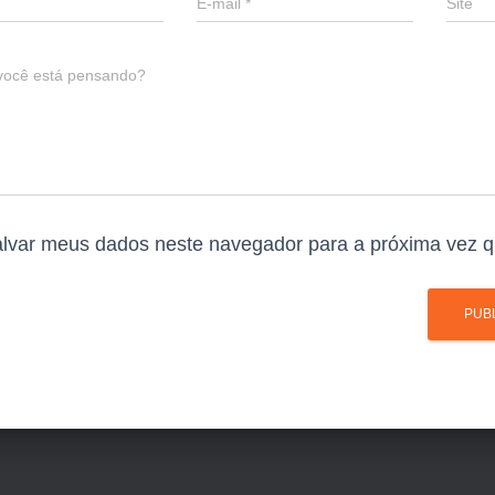
E-mail
*
Site
você está pensando?
lvar meus dados neste navegador para a próxima vez q