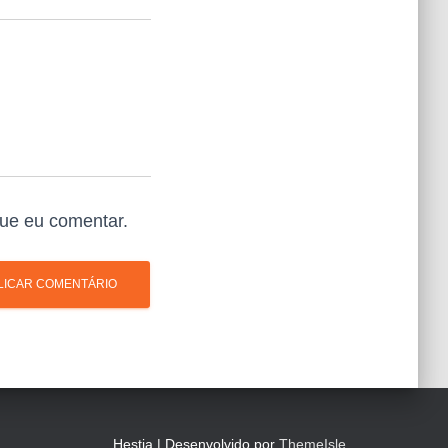
ue eu comentar.
Hestia | Desenvolvido por
ThemeIsle