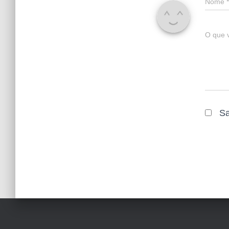
Nome
*
O que 
Sa