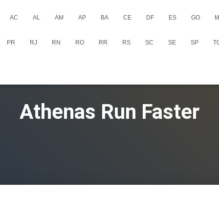
AC
AL
AM
AP
BA
CE
DF
ES
GO
M
PR
RJ
RN
RO
RR
RS
SC
SE
SP
T
Athenas Run Faster