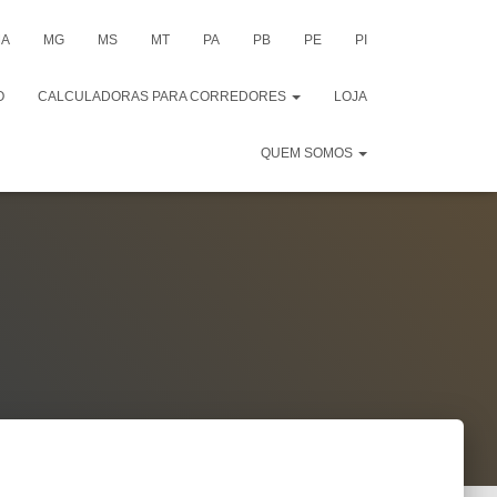
A
MG
MS
MT
PA
PB
PE
PI
O
CALCULADORAS PARA CORREDORES
LOJA
QUEM SOMOS