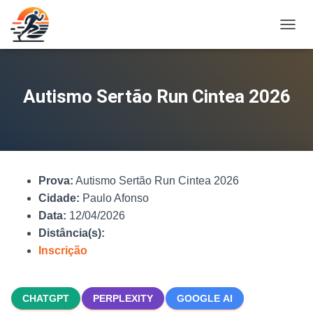
A
L
T
E
R
Autismo Sertão Run Cintea 2026
N
A
R
N
A
V
Prova:
Autismo Sertão Run Cintea 2026
E
G
Cidade:
Paulo Afonso
A
Data:
12/04/2026
Ç
Distância(s):
Ã
O
Inscrição
CHATGPT
PERPLEXITY
GOOGLE AI