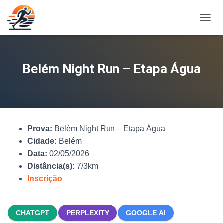
A
L
T
E
R
Belém Night Run – Etapa Água
N
A
R
N
A
V
Prova:
Belém Night Run – Etapa Água
E
G
Cidade:
Belém
A
Data:
02/05/2026
Ç
Distância(s):
7/3km
Ã
O
Inscrição
CHATGPT
PERPLEXITY
GOOGLE AI