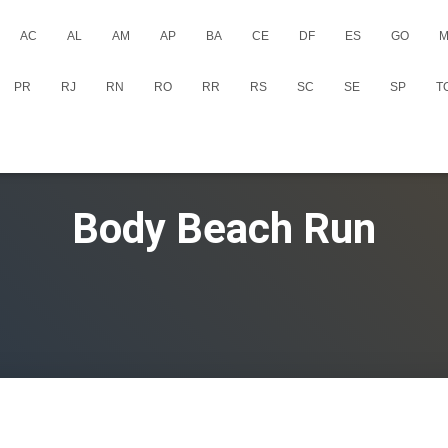
AC
AL
AM
AP
BA
CE
DF
ES
GO
M
PR
RJ
RN
RO
RR
RS
SC
SE
SP
T
Body Beach Run