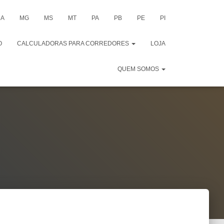
A
MG
MS
MT
PA
PB
PE
PI
O
CALCULADORAS PARA CORREDORES
LOJA
QUEM SOMOS