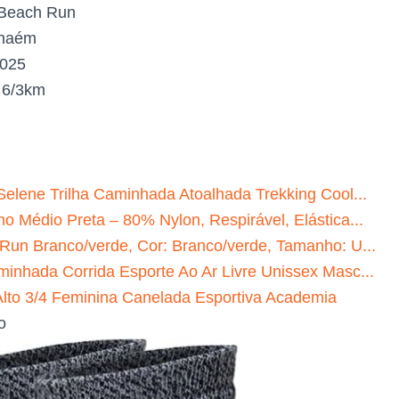
Beach Run
nhaém
2025
:
6/3km
Selene Trilha Caminhada Atoalhada Trekking Cool...
o Médio Preta – 80% Nylon, Respirável, Elástica...
 Run Branco/verde, Cor: Branco/verde, Tamanho: U...
minhada Corrida Esporte Ao Ar Livre Unissex Masc...
to 3/4 Feminina Canelada Esportiva Academia
o