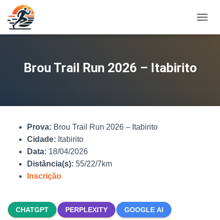
A
L
T
E
R
Brou Trail Run 2026 – Itabirito
N
A
R
N
A
V
Prova:
Brou Trail Run 2026 – Itabirito
E
G
Cidade:
Itabirito
A
Data:
18/04/2026
Ç
Distância(s):
55/22/7km
Ã
O
Inscrição
CHATGPT
PERPLEXITY
GOOGLE AI