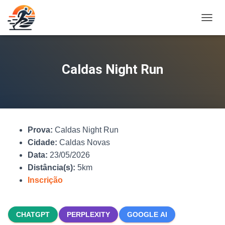
A
L
T
E
R
Caldas Night Run
N
A
R
N
A
V
Prova:
Caldas Night Run
E
G
Cidade:
Caldas Novas
A
Data:
23/05/2026
Ç
Distância(s):
5km
Ã
O
Inscrição
CHATGPT
PERPLEXITY
GOOGLE AI