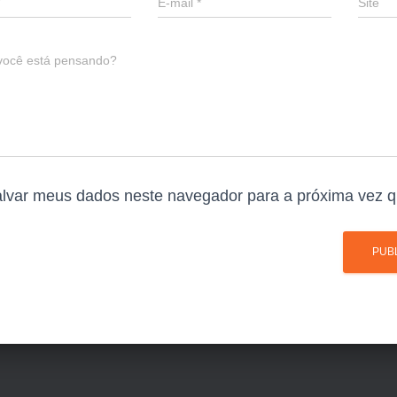
E-mail
*
Site
você está pensando?
lvar meus dados neste navegador para a próxima vez q