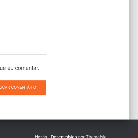
ue eu comentar.
Hestia | Desenvolvido por
ThemeIsle