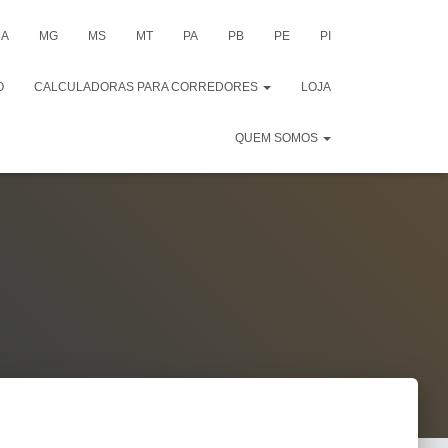
A
MG
MS
MT
PA
PB
PE
PI
O
CALCULADORAS PARA CORREDORES
LOJA
QUEM SOMOS