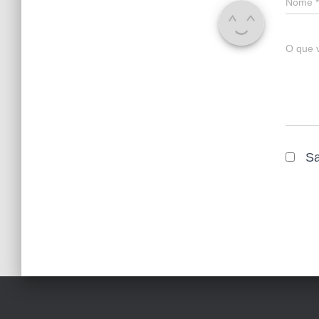
Nome
*
O que 
Sa