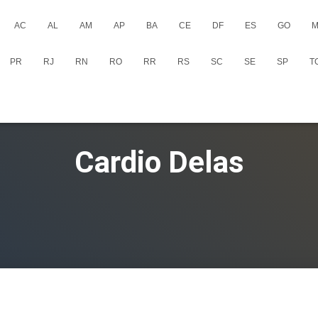
AC
AL
AM
AP
BA
CE
DF
ES
GO
M
PR
RJ
RN
RO
RR
RS
SC
SE
SP
T
Cardio Delas