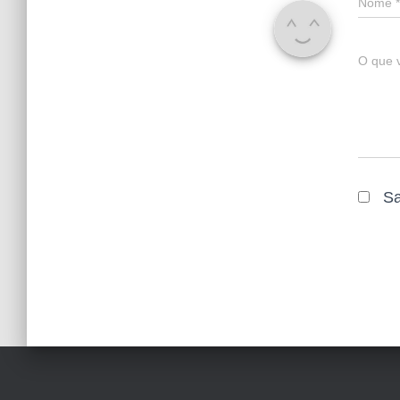
Nome
*
O que 
Sa