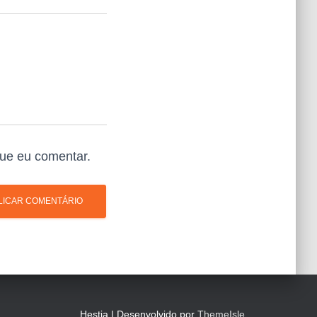
ue eu comentar.
Hestia | Desenvolvido por
ThemeIsle