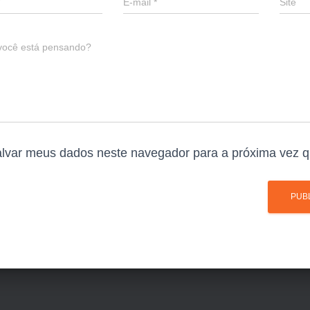
E-mail
*
Site
você está pensando?
lvar meus dados neste navegador para a próxima vez q