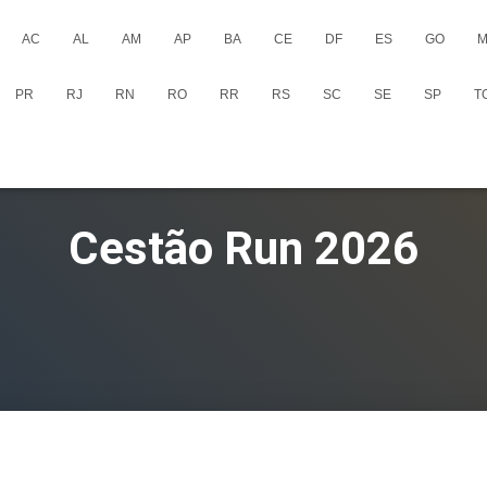
AC
AL
AM
AP
BA
CE
DF
ES
GO
M
PR
RJ
RN
RO
RR
RS
SC
SE
SP
T
Cestão Run 2026