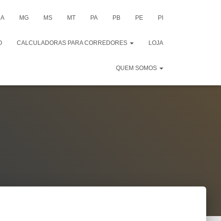
A
MG
MS
MT
PA
PB
PE
PI
O
CALCULADORAS PARA CORREDORES
LOJA
QUEM SOMOS