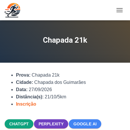
A
L
T
E
R
Chapada 21k
N
A
R
N
A
V
Prova:
Chapada 21k
E
G
Cidade:
Chapada dos Guimarães
A
Data:
27/09/2026
Ç
Distância(s):
21/10/5km
Ã
O
Inscrição
CHATGPT
PERPLEXITY
GOOGLE AI