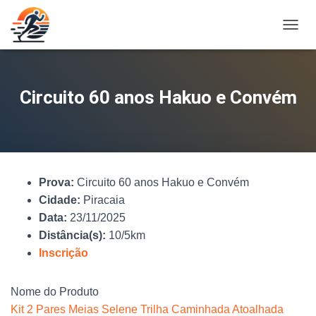
A
L
T
E
R
Circuito 60 anos Hakuo e Convém
N
A
R
N
A
V
Prova:
Circuito 60 anos Hakuo e Convém
E
G
Cidade:
Piracaia
A
Data:
23/11/2025
Ç
Distância(s):
10/5km
Ã
O
Inscrição
Nome do Produto
Kit 2 Pares Meias Selene Trilha Caminhada Atoalhada