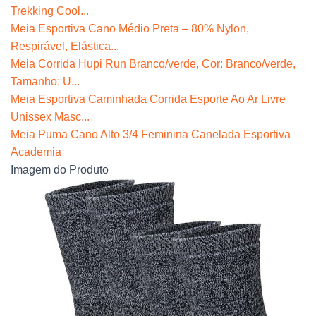
Trekking Cool...
Meia Esportiva Cano Médio Preta – 80% Nylon,
Respirável, Elástica...
Meia Corrida Hupi Run Branco/verde, Cor: Branco/verde,
Tamanho: U...
Meia Esportiva Caminhada Corrida Esporte Ao Ar Livre
Unissex Masc...
Meia Puma Cano Alto 3/4 Feminina Canelada Esportiva
Academia
Imagem do Produto