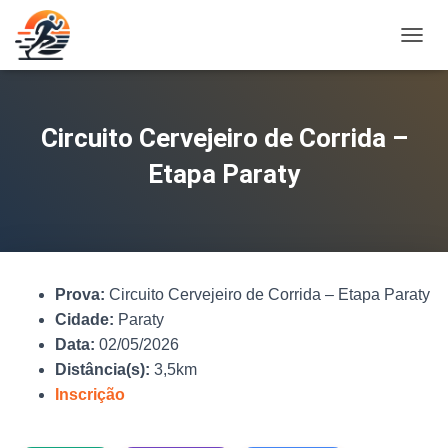
A
L
T
E
R
Circuito Cervejeiro de Corrida –
N
A
Etapa Paraty
R
N
A
V
E
G
Prova:
Circuito Cervejeiro de Corrida – Etapa Paraty
A
Ç
Cidade:
Paraty
Ã
Data:
02/05/2026
O
Distância(s):
3,5km
Inscrição