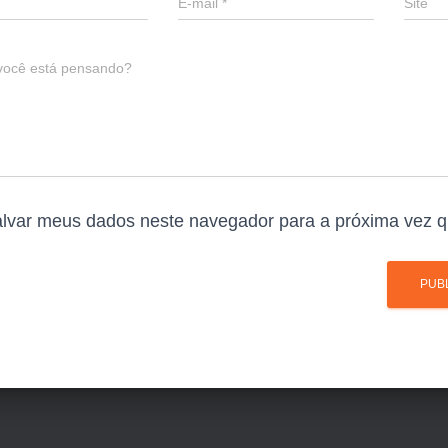
E-mail
*
Site
você está pensando?
lvar meus dados neste navegador para a próxima vez q