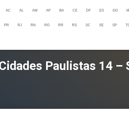
AC
AL
AM
AP
BA
CE
DF
ES
GO
M
PR
RJ
RN
RO
RR
RS
SC
SE
SP
T
 Cidades Paulistas 14 –