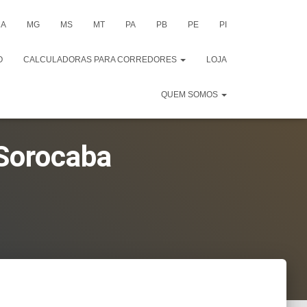
A
MG
MS
MT
PA
PB
PE
PI
O
CALCULADORAS PARA CORREDORES
LOJA
QUEM SOMOS
 Sorocaba