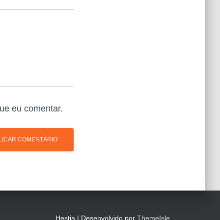
ue eu comentar.
Hestia | Desenvolvido por
ThemeIsle