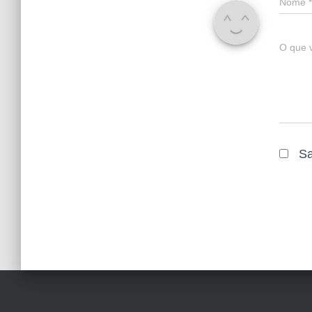
Nome
*
O que 
Sa