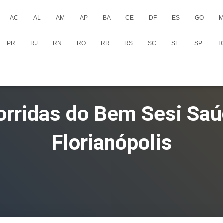
AC
AL
AM
AP
BA
CE
DF
ES
GO
M
PR
RJ
RN
RO
RR
RS
SC
SE
SP
T
Corridas do Bem Sesi Saú
Florianópolis