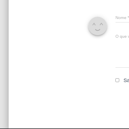
Nome
*
O que 
Sa