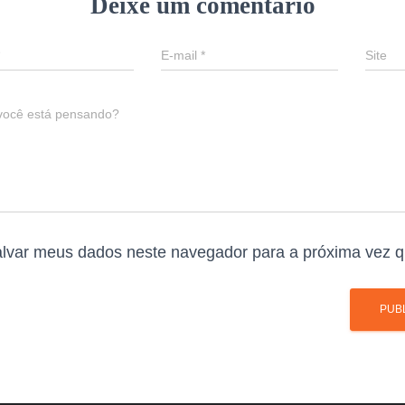
Deixe um comentário
E-mail
*
Site
você está pensando?
lvar meus dados neste navegador para a próxima vez q