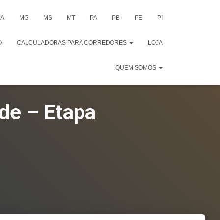
A
MG
MS
MT
PA
PB
PE
PI
O
CALCULADORAS PARA CORREDORES
LOJA
QUEM SOMOS
de – Etapa