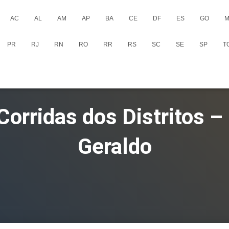
AC
AL
AM
AP
BA
CE
DF
ES
GO
M
PR
RJ
RN
RO
RR
RS
SC
SE
SP
T
 Corridas dos Distritos –
Geraldo