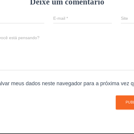
Deixe um comentário
E-mail
*
Site
você está pensando?
lvar meus dados neste navegador para a próxima vez q