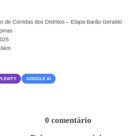
to de Corridas dos Distritos – Etapa Barão Geraldo
inas
2025
:
6km
PLEXITY
GOOGLE AI
0 comentário