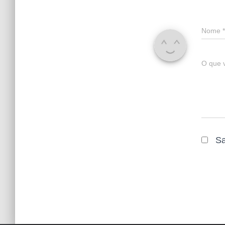
Nome
*
O que 
Sa