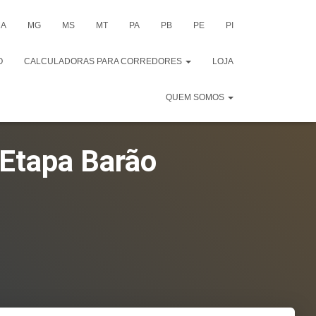
A
MG
MS
MT
PA
PB
PE
PI
O
CALCULADORAS PARA CORREDORES
LOJA
QUEM SOMOS
 Etapa Barão