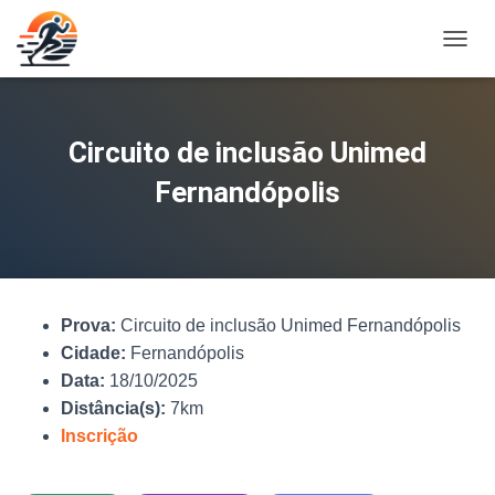
A
L
T
E
R
Circuito de inclusão Unimed
N
A
Fernandópolis
R
N
A
V
E
G
Prova:
Circuito de inclusão Unimed Fernandópolis
A
Ç
Cidade:
Fernandópolis
Ã
Data:
18/10/2025
O
Distância(s):
7km
Inscrição