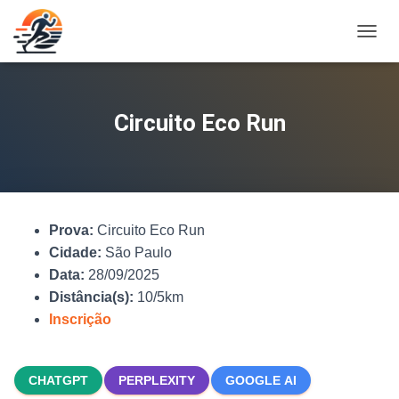
A
L
T
E
R
Circuito Eco Run
N
A
R
N
A
V
Prova:
Circuito Eco Run
E
G
Cidade:
São Paulo
A
Data:
28/09/2025
Ç
Distância(s):
10/5km
Ã
O
Inscrição
CHATGPT
PERPLEXITY
GOOGLE AI