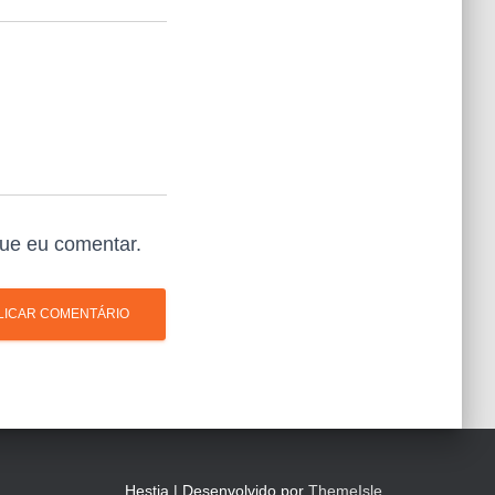
ue eu comentar.
Hestia | Desenvolvido por
ThemeIsle