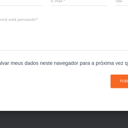
E-mail
*
Site
você está pensando?
lvar meus dados neste navegador para a próxima vez q