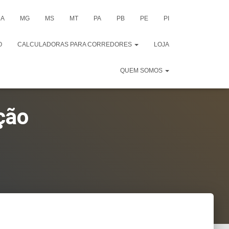
A
MG
MS
MT
PA
PB
PE
PI
O
CALCULADORAS PARA CORREDORES
LOJA
QUEM SOMOS
ção