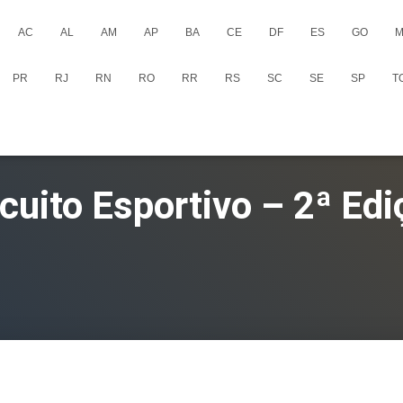
AC
AL
AM
AP
BA
CE
DF
ES
GO
M
PR
RJ
RN
RO
RR
RS
SC
SE
SP
T
rcuito Esportivo – 2ª Edi