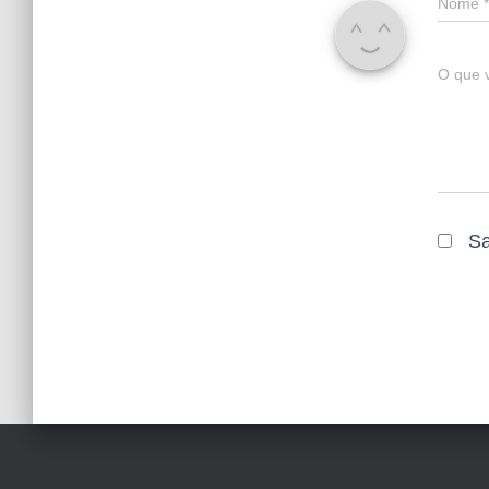
Nome
*
O que 
Sa