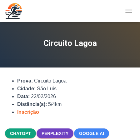
A
L
T
E
R
Circuito Lagoa
N
A
R
N
A
V
Prova:
Circuito Lagoa
E
G
Cidade:
São Luis
A
Data:
22/02/2026
Ç
Distância(s):
5/4km
Ã
O
Inscrição
CHATGPT
PERPLEXITY
GOOGLE AI