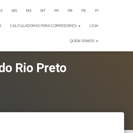
A
MG
MS
MT
PA
PB
PE
PI
O
CALCULADORAS PARA CORREDORES
LOJA
QUEM SOMOS
do Rio Preto