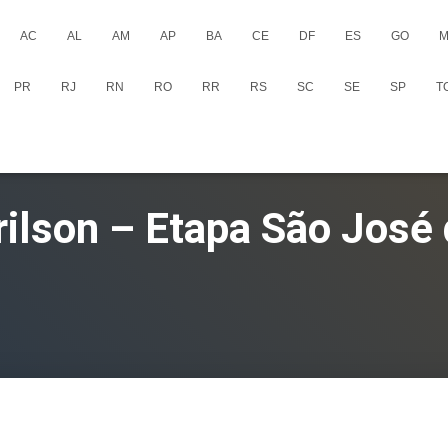
AC
AL
AM
AP
BA
CE
DF
ES
GO
M
PR
RJ
RN
RO
RR
RS
SC
SE
SP
T
rilson – Etapa São José 