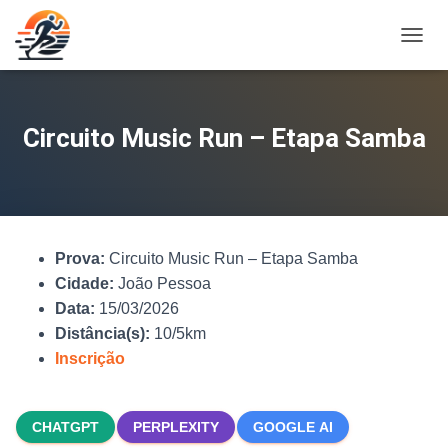
A
L
T
E
R
Circuito Music Run – Etapa Samba
N
A
R
N
A
V
Prova:
Circuito Music Run – Etapa Samba
E
G
Cidade:
João Pessoa
A
Data:
15/03/2026
Ç
Distância(s):
10/5km
Ã
O
Inscrição
CHATGPT
PERPLEXITY
GOOGLE AI