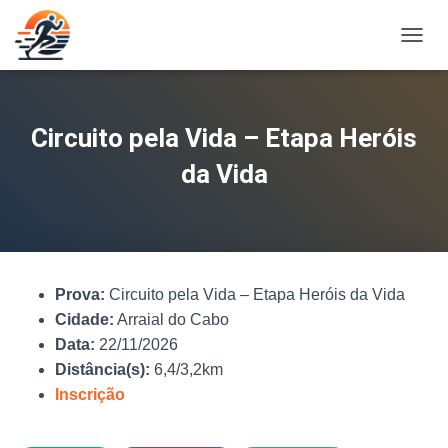
A
L
T
E
R
Circuito pela Vida – Etapa Heróis
N
A
da Vida
R
N
A
V
E
G
Prova:
Circuito pela Vida – Etapa Heróis da Vida
A
Ç
Cidade:
Arraial do Cabo
Ã
Data:
22/11/2026
O
Distância(s):
6,4/3,2km
Inscrição