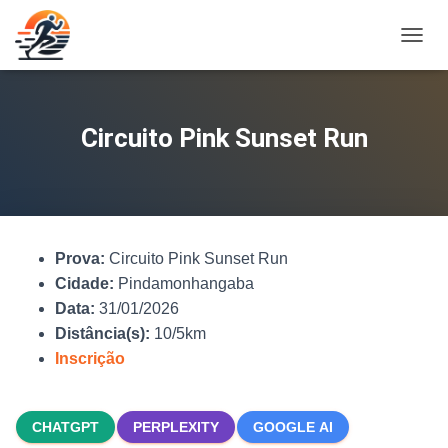
A
L
T
E
R
Circuito Pink Sunset Run
N
A
R
N
A
V
Prova:
Circuito Pink Sunset Run
E
G
Cidade:
Pindamonhangaba
A
Data:
31/01/2026
Ç
Distância(s):
10/5km
Ã
O
Inscrição
CHATGPT
PERPLEXITY
GOOGLE AI