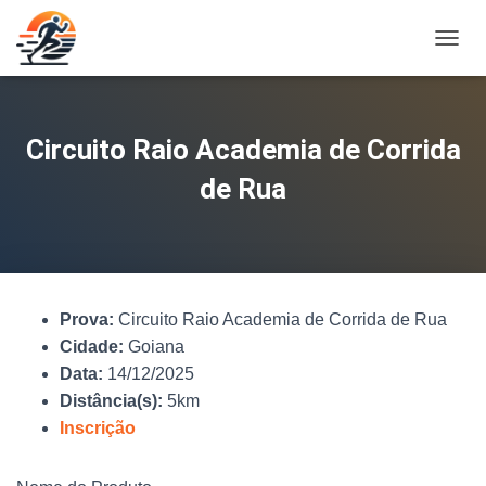
A
L
T
E
R
Circuito Raio Academia de Corrida
N
A
de Rua
R
N
A
V
E
G
Prova:
Circuito Raio Academia de Corrida de Rua
A
Ç
Cidade:
Goiana
Ã
Data:
14/12/2025
O
Distância(s):
5km
Inscrição