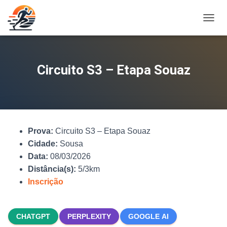
A
L
T
E
R
Circuito S3 – Etapa Souaz
N
A
R
N
A
V
Prova:
Circuito S3 – Etapa Souaz
E
G
Cidade:
Sousa
A
Data:
08/03/2026
Ç
Distância(s):
5/3km
Ã
O
Inscrição
CHATGPT
PERPLEXITY
GOOGLE AI