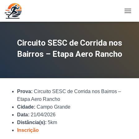
A
L
T
E
R
Circuito SESC de Corrida nos
N
A
Bairros – Etapa Aero Rancho
R
N
A
V
E
G
Prova:
Circuito SESC de Corrida nos Bairros –
A
Ç
Etapa Aero Rancho
Ã
Cidade:
Campo Grande
O
Data:
21/04/2026
Distância(s):
5km
Inscrição