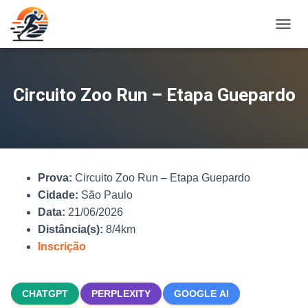
A
L
T
E
R
Circuito Zoo Run – Etapa Guepardo
N
A
R
N
A
V
Prova:
Circuito Zoo Run – Etapa Guepardo
E
G
Cidade:
São Paulo
A
Data:
21/06/2026
Ç
Distância(s):
8/4km
Ã
O
Inscrição
CHATGPT
PERPLEXITY
GOOGLE AI