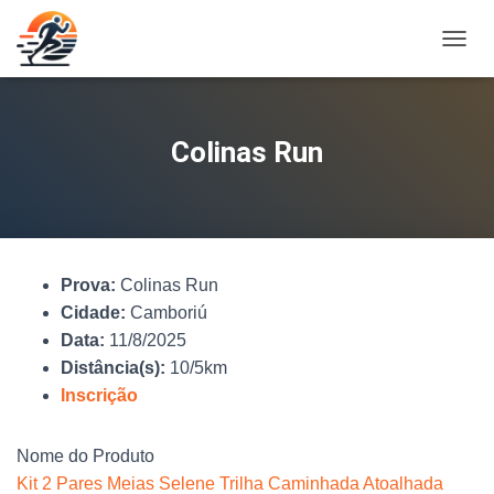
A
L
T
E
R
Colinas Run
N
A
R
N
A
V
Prova:
Colinas Run
E
G
Cidade:
Camboriú
A
Data:
11/8/2025
Ç
Distância(s):
10/5km
Ã
O
Inscrição
Nome do Produto
Kit 2 Pares Meias Selene Trilha Caminhada Atoalhada