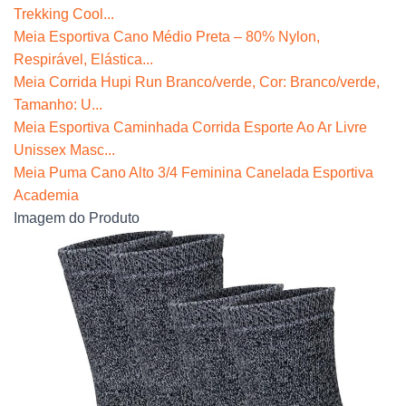
Trekking Cool...
Meia Esportiva Cano Médio Preta – 80% Nylon,
Respirável, Elástica...
Meia Corrida Hupi Run Branco/verde, Cor: Branco/verde,
Tamanho: U...
Meia Esportiva Caminhada Corrida Esporte Ao Ar Livre
Unissex Masc...
Meia Puma Cano Alto 3/4 Feminina Canelada Esportiva
Academia
Imagem do Produto