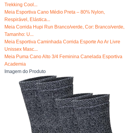
Trekking Cool...
Meia Esportiva Cano Médio Preta – 80% Nylon,
Respirável, Elástica...
Meia Corrida Hupi Run Branco/verde, Cor: Branco/verde,
Tamanho: U...
Meia Esportiva Caminhada Corrida Esporte Ao Ar Livre
Unissex Masc...
Meia Puma Cano Alto 3/4 Feminina Canelada Esportiva
Academia
Imagem do Produto