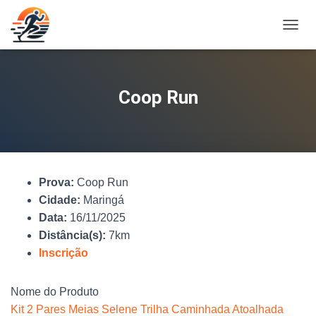
A
L
T
E
R
Coop Run
N
A
R
N
A
V
Prova:
Coop Run
E
G
Cidade:
Maringá
A
Data:
16/11/2025
Ç
Distância(s):
7km
Ã
O
Inscrição
Nome do Produto
Kit 2 Pares Meias Selene Trilha Caminhada Atoalhada