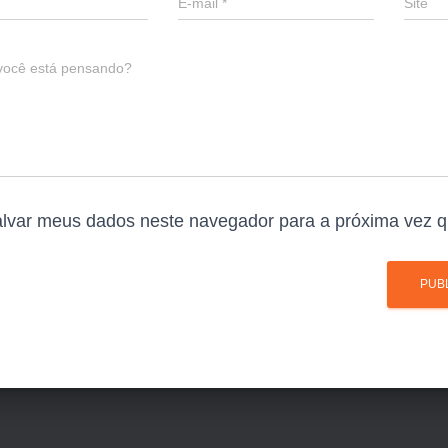
E-mail
*
Site
você está pensando?
lvar meus dados neste navegador para a próxima vez q