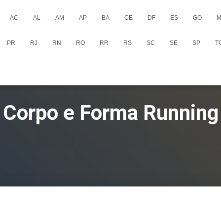
AC
AL
AM
AP
BA
CE
DF
ES
GO
M
PR
RJ
RN
RO
RR
RS
SC
SE
SP
T
Corpo e Forma Running