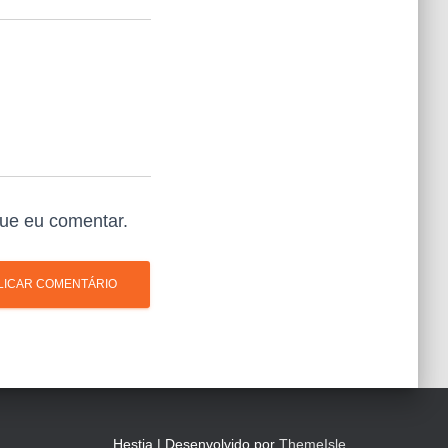
ue eu comentar.
Hestia | Desenvolvido por
ThemeIsle