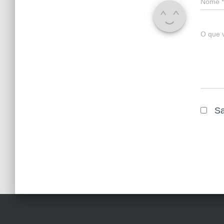
Nome
*
O que 
Sa