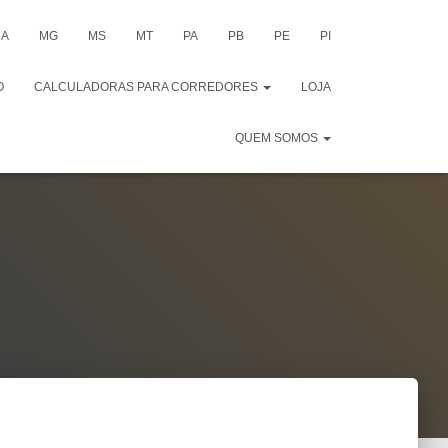
A
MG
MS
MT
PA
PB
PE
PI
O
CALCULADORAS PARA CORREDORES
LOJA
QUEM SOMOS