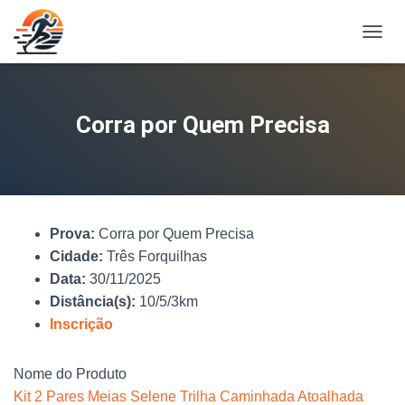
A
L
T
E
R
Corra por Quem Precisa
N
A
R
N
A
V
Prova:
Corra por Quem Precisa
E
G
Cidade:
Três Forquilhas
A
Data:
30/11/2025
Ç
Distância(s):
10/5/3km
Ã
O
Inscrição
Nome do Produto
Kit 2 Pares Meias Selene Trilha Caminhada Atoalhada