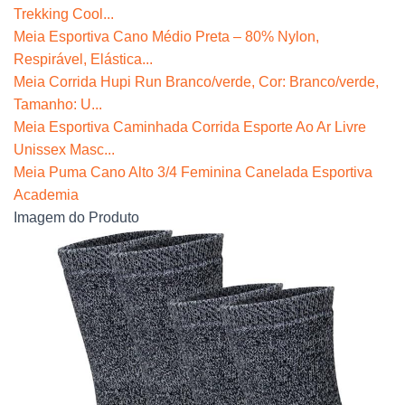
Trekking Cool...
Meia Esportiva Cano Médio Preta – 80% Nylon,
Respirável, Elástica...
Meia Corrida Hupi Run Branco/verde, Cor: Branco/verde,
Tamanho: U...
Meia Esportiva Caminhada Corrida Esporte Ao Ar Livre
Unissex Masc...
Meia Puma Cano Alto 3/4 Feminina Canelada Esportiva
Academia
Imagem do Produto