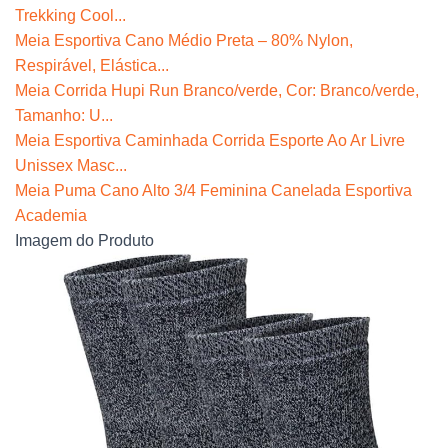
Trekking Cool...
Meia Esportiva Cano Médio Preta – 80% Nylon,
Respirável, Elástica...
Meia Corrida Hupi Run Branco/verde, Cor: Branco/verde,
Tamanho: U...
Meia Esportiva Caminhada Corrida Esporte Ao Ar Livre
Unissex Masc...
Meia Puma Cano Alto 3/4 Feminina Canelada Esportiva
Academia
Imagem do Produto