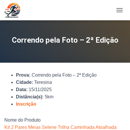
A
L
T
E
R
Correndo pela Foto – 2ª Edição
N
A
R
N
A
V
Prova:
Correndo pela Foto – 2ª Edição
E
G
Cidade:
Teresina
A
Data:
15/11/2025
Ç
Distância(s):
5km
Ã
O
Inscrição
Nome do Produto
Kit 2 Pares Meias Selene Trilha Caminhada Atoalhada