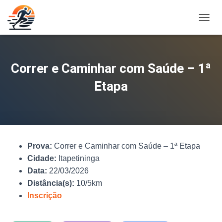
A
L
T
E
R
Correr e Caminhar com Saúde – 1ª
N
A
Etapa
R
N
A
V
E
G
Prova:
Correr e Caminhar com Saúde – 1ª Etapa
A
Ç
Cidade:
Itapetininga
Ã
Data:
22/03/2026
O
Distância(s):
10/5km
Inscrição