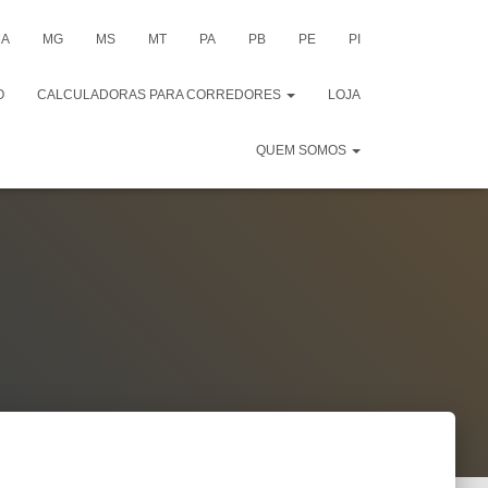
A
MG
MS
MT
PA
PB
PE
PI
O
CALCULADORAS PARA CORREDORES
LOJA
QUEM SOMOS