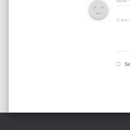
Nome
*
O que 
Sa