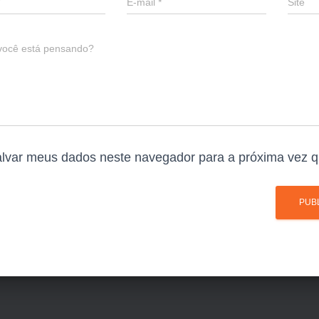
E-mail
*
Site
você está pensando?
lvar meus dados neste navegador para a próxima vez q