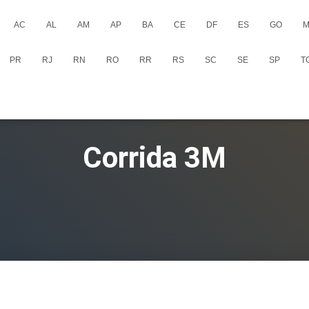
AC
AL
AM
AP
BA
CE
DF
ES
GO
M
PR
RJ
RN
RO
RR
RS
SC
SE
SP
T
Corrida 3M