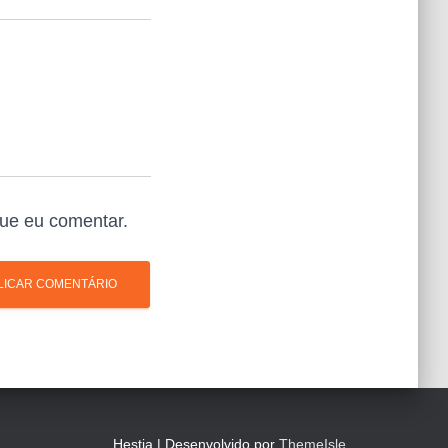
ue eu comentar.
Hestia | Desenvolvido por
ThemeIsle