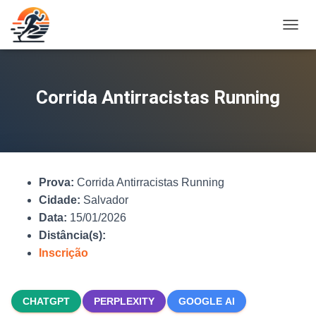
A
L
T
E
R
Corrida Antirracistas Running
N
A
R
N
A
V
Prova:
Corrida Antirracistas Running
E
G
Cidade:
Salvador
A
Data:
15/01/2026
Ç
Distância(s):
Ã
O
Inscrição
CHATGPT
PERPLEXITY
GOOGLE AI