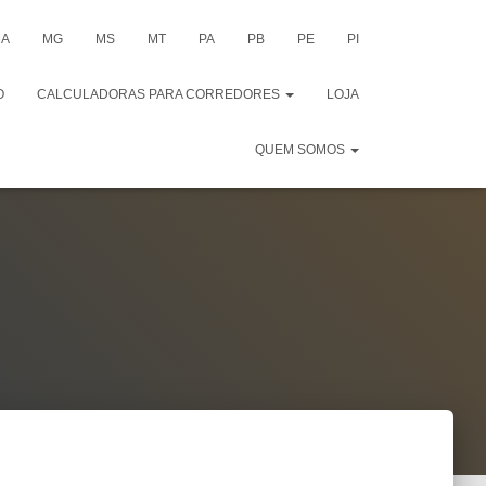
A
MG
MS
MT
PA
PB
PE
PI
O
CALCULADORAS PARA CORREDORES
LOJA
QUEM SOMOS