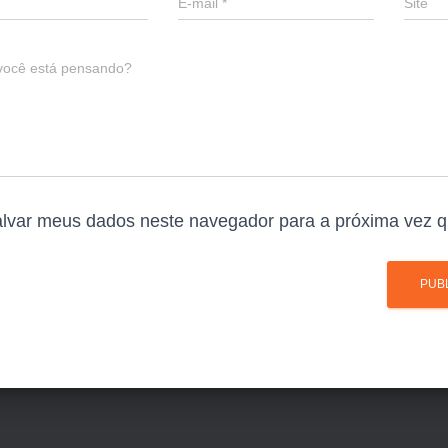
E-mail
*
Site
você está pensando?
lvar meus dados neste navegador para a próxima vez q