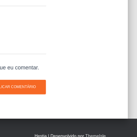
ue eu comentar.
Hestia | Desenvolvido por
ThemeIsle