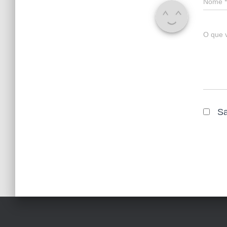
Nome
*
O que 
Sa