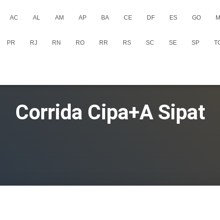
AC
AL
AM
AP
BA
CE
DF
ES
GO
M
PR
RJ
RN
RO
RR
RS
SC
SE
SP
T
Corrida Cipa+A Sipat