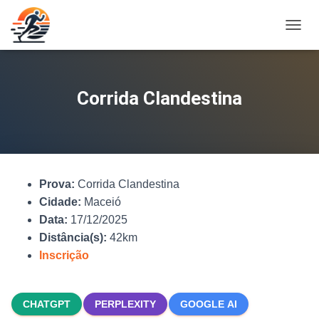
A
L
T
E
R
Corrida Clandestina
N
A
R
N
A
V
Prova:
Corrida Clandestina
E
G
Cidade:
Maceió
A
Data:
17/12/2025
Ç
Distância(s):
42km
Ã
O
Inscrição
CHATGPT
PERPLEXITY
GOOGLE AI